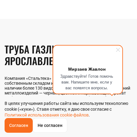
ТРУБА ГАЗЛИФТНАЯ В
ЯРОСЛАВЛЕ
Мирзаев Жавлон
Здравствуйте! Готов помочь
Компания «Стальтека» — поставщик металлопроката с
вам. Напишите мне, если у
собственным складом и производством в Ярославле. В
вас появятся вопросы.
наличии более 130 видов металлопроката и 70 наименований
металлоизделий — черный, цветной и нержавеющий прокат
любых типоразмеров. Мы реализуем трубу газлифтную как
оптом, так и в розницу прямо со склада из наличия или под
В целях улучшения работы сайта мы используем технологию
заказ. Контроль качества на всех этапах — от входного
cookie («куки»). Ставя отметку, я даю свое согласие с
анализа до отгрузки.
Политикой использования cookie-файлов
.
Согласен
Не согласен
ОБРАТНЫЙ
ЗВОНОК
НАШИ ПРЕИМУЩЕСТВА
Главная
Звонок
Корзина
КУПИТЬ В 1 КЛИК
ЗАПРОС ЦЕНЫ
ФИЛЬТР