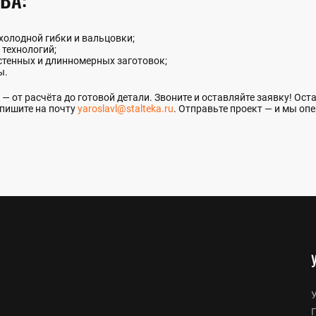
холодной гибки и вальцовки;
 технологий;
тенных и длинномерных заготовок;
ы.
— от расчёта до готовой детали. Звоните и оставляйте заявку! Оста
пишите на почту
yaroslavl@stalteka.ru
. Отправьте проект — и мы оп
У