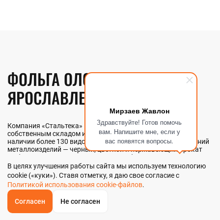
ФОЛЬГА ОЛОВЯННАЯ В
ЯРОСЛАВЛЕ
Мирзаев Жавлон
Здравствуйте! Готов помочь
Компания «Стальтека» — поставщик металлопроката с
вам. Напишите мне, если у
собственным складом и производством в Ярославле. В
вас появятся вопросы.
наличии более 130 видов металлопроката и 70 наименований
металлоизделий — черный, цветной и нержавеющий прокат
любых типоразмеров. Мы реализуем фольгу оловянную как
оптом, так и в розницу прямо со склада из наличия или под
В целях улучшения работы сайта мы используем технологию
заказ. Контроль качества на всех этапах — от входного
cookie («куки»). Ставя отметку, я даю свое согласие с
анализа до отгрузки.
Политикой использования cookie-файлов
.
Согласен
Не согласен
ОБРАТНЫЙ
ЗВОНОК
НАШИ ПРЕИМУЩЕСТВА
Главная
Звонок
Корзина
КУПИТЬ В 1 КЛИК
ЗАПРОС ЦЕНЫ
ФИЛЬТР