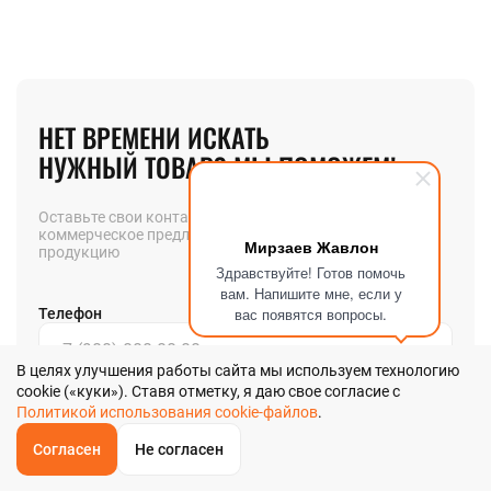
НЕТ ВРЕМЕНИ ИСКАТЬ
НУЖНЫЙ ТОВАР? МЫ ПОМОЖЕМ!
Оставьте свои контакты и мы вышлем вам
коммерческое предложение на интересующую вас
Мирзаев Жавлон
продукцию
Здравствуйте! Готов помочь
вам. Напишите мне, если у
вас появятся вопросы.
Телефон
В целях улучшения работы сайта мы используем технологию
cookie («куки»). Ставя отметку, я даю свое согласие с
Позвоните мне
Политикой использования cookie-файлов
.
Согласен
Не согласен
Я даю
согласие
на обработку своих персональных данных в
ОБРАТНЫЙ
ЗВОНОК
соответствии с
Главная
Звонок
Корзина
КУПИТЬ В 1 КЛИК
ЗАПРОС ЦЕНЫ
ФИЛЬТР
Политикой обработки персональных данных
в и