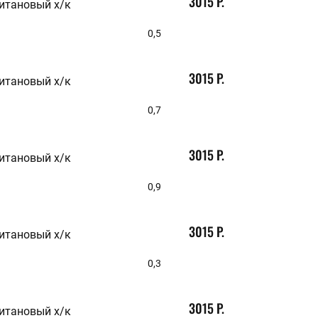
3015 Р.
9,5
итановый х/к
9,7
9,8
0,5
9,9
10
10,1
3015 Р.
10,3
итановый х/к
10,5
0,7
3015 Р.
итановый х/к
0,9
3015 Р.
итановый х/к
0,3
3015 Р.
итановый х/к