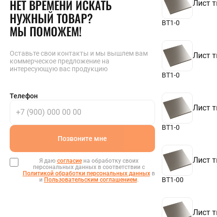
НЕТ ВРЕМЕНИ ИСКАТЬ
Лист т
6,5
НУЖНЫЙ ТОВАР?
6,7
6,8
ВТ1-0
МЫ ПОМОЖЕМ!
6,9
7
7,1
Оставьте свои контакты и мы вышлем вам
Лист т
7,2
коммерческое предложение на
7,3
интересующую вас продукцию
7,5
ВТ1-0
7,7
7,8
Телефон
7,9
Лист т
8
8,1
8,2
ВТ1-0
8,3
Позвоните мне
8,5
8,7
Лист т
8,8
Я даю
согласие
на обработку своих
персональных данных в соответствии с
8,9
Политикой обработки персональных данных
в
9
ВТ1-00
и
Пользовательским соглашением
.
9,1
9,2
9,3
Лист т
9,5