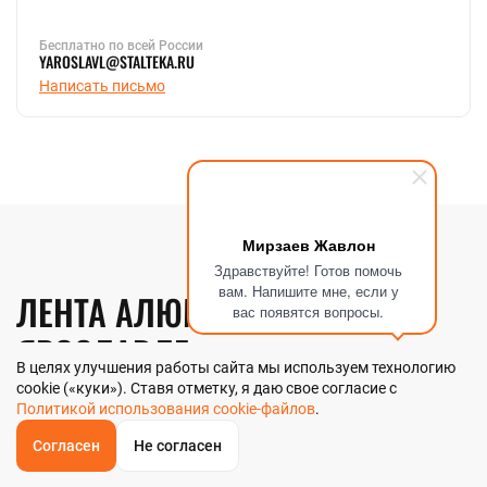
Бесплатно по всей России
YAROSLAVL@STALTEKA.RU
Написать письмо
Мирзаев Жавлон
Здравствуйте! Готов помочь
вам. Напишите мне, если у
ЛЕНТА АЛЮМИНИЕВАЯ В
вас появятся вопросы.
ЯРОСЛАВЛЕ
В целях улучшения работы сайта мы используем технологию
cookie («куки»). Ставя отметку, я даю свое согласие с
Политикой использования cookie-файлов
.
Компания «Стальтека» — поставщик металлопроката с
собственным складом и производством в Ярославле. В
Согласен
Не согласен
наличии более 130 видов металлопроката и 70 наименований
ОБРАТНЫЙ
ЗВОНОК
металлоизделий — черный, цветной и нержавеющий прокат
Главная
Звонок
Корзина
КУПИТЬ В 1 КЛИК
ЗАПРОС ЦЕНЫ
ФИЛЬТР
любых типоразмеров. Мы реализуем ленту алюминиевую как