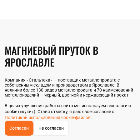
МАГНИЕВЫЙ ПРУТОК В
ЯРОСЛАВЛЕ
Компания «Стальтека» — поставщик металлопроката с
собственным складом и производством в Ярославле. В
наличии более 130 видов металлопроката и 70 наименований
металлоизделий — черный, цветной и нержавеющий прокат
любых типоразмеров. Мы реализуем магниевый пруток как
оптом, так и в розницу прямо со склада из наличия или под
В целях улучшения работы сайта мы используем технологию
заказ. Контроль качества на всех этапах — от входного
cookie («куки»). Ставя отметку, я даю свое согласие с
анализа до отгрузки.
Политикой использования cookie-файлов
.
Согласен
Не согласен
ОБРАТНЫЙ
ЗВОНОК
НАШИ ПРЕИМУЩЕСТВА
Главная
Звонок
Корзина
КУПИТЬ В 1 КЛИК
ЗАПРОС ЦЕНЫ
ФИЛЬТР