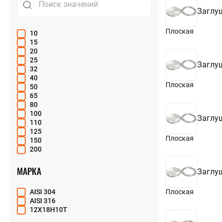
Заглу
Плоская
10
15
20
25
Заглу
32
40
Плоская
50
65
80
100
Заглу
110
125
Плоская
150
200
250
300
МАРКА
Заглу
350
400
AISI 304
Плоская
450
AISI 316
500
12Х18Н10Т
600
700