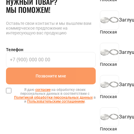
НУЖНЫЙ ТОВАР?
105
МЫ ПОМОЖЕМ!
108
110
Заглу
114
Оставьте свои контакты и мы вышлем вам
115
коммерческое предложение на
120
Плоская
интересующую вас продукцию
122
125
129
Телефон
Заглу
133
135
145
Плоская
150
156
Позвоните мне
158
Заглу
159
Я даю
согласие
на обработку своих
160
персональных данных в соответствии с
165
Плоская
Политикой обработки персональных данных
в
168
и
Пользовательским соглашением
.
168,3
170
Заглу
175
180
184
Плоская
195