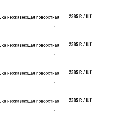
195
202
205
2385 Р. / ШТ
210
шка нержавеющая поворотная
212
215
1
219
225
230
2385 Р. / ШТ
240
шка нержавеющая поворотная
245
250
1
258
260
265
2385 Р. / ШТ
268
шка нержавеющая поворотная
270
273
1
276
278
280
2385 Р. / ШТ
285
шка нержавеющая поворотная
300
315
1
320