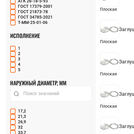
АТК 26-18-5-93
12
ГОСТ 17379-2001
13
Плоская
ГОСТ 21873-78
14
ГОСТ 34785-2021
15
Т-ММ-25-01-06
16
17
Заглу
ИСПОЛНЕНИЕ
18
19
Плоская
20
1
21
2
22
3
23
Заглу
4
24
5
25
Плоская
26
НАРУЖНЫЙ ДИАМЕТР, ММ
27
28
29
Заглу
30
31
Плоская
32
17,2
33
21,3
34
26,9
36
Заглу
32
37
33,7