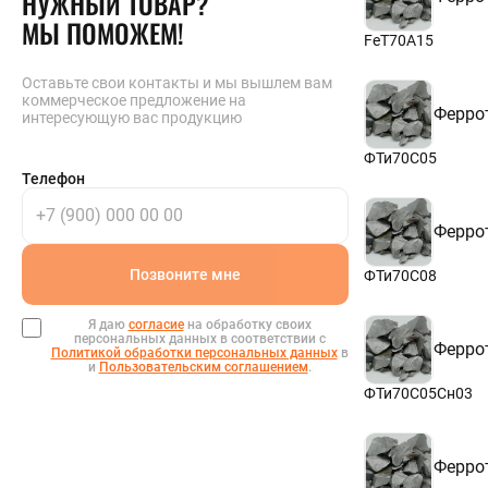
НУЖНЫЙ ТОВАР?
МЫ ПОМОЖЕМ!
FeT70A15
Оставьте свои контакты и мы вышлем вам
коммерческое предложение на
Ферро
интересующую вас продукцию
ФТи70С05
Телефон
Ферро
Позвоните мне
ФТи70С08
Я даю
согласие
на обработку своих
персональных данных в соответствии с
Ферро
Политикой обработки персональных данных
в
и
Пользовательским соглашением
.
ФТи70С05Сн03
Ферро